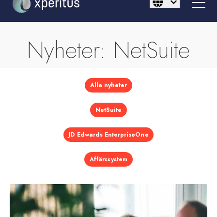
Nyheter: NetSuite
Alla nyheter
NetSuite
JD Edwards EnterpriseOne
Affärssystem