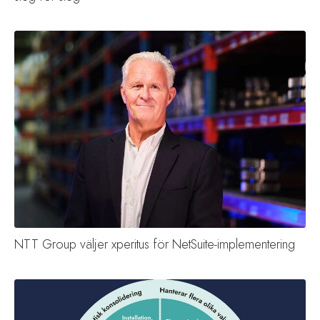
NTT Group väljer xperitus för NetSuite-implementering