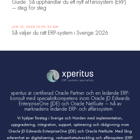
Guide: Så upphandlar du ett nytt affärssystem (ERP)
– steg för steg
JUN 16, 2026 10:02:23 AM
Så väljer du rätt ERP-system i Sverige 2026
xperitus är certifierad Oracle Partner och en ledande ERP-
konsult med specialistkompetens inom Oracle JD Edwards
EnterpriseOne (JDE) och Oracle NetSuite – två av
marknadens ledande ERP- och affärssystem.
Vi hjälper företag i Sverige och Norden med implementation,
uppgradering, integration, support, optimering och rådgivning inom
Oracle JD Edwards EnterpriseOne (JDE) och Oracle NetSuite. Med lång
erfarenhet av digitalisering, verksamhetsutveckling och affärssystem (ERP-