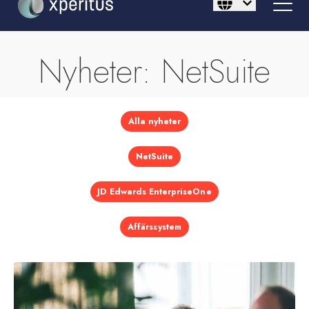
Nyheter: NetSuite
Alla nyheter
NetSuite
JD Edwards EnterpriseOne
Affärssystem