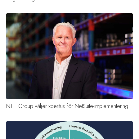
NTT Group väljer xperitus för NetSuite-implementering