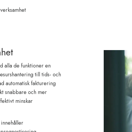
 verksamhet
mhet
d alla de funktioner en
surshantering till tids- och
d automatisk fakturering
jekt snabbare och mer
fektivt minskar
 innehåller
 prognostisering,