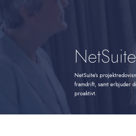
NetSuite
NetSuite’s projektredovisn
framdrift, samt erbjuder d
proaktivt.