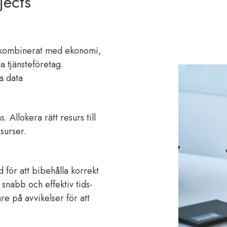
jects
r kombinerat med ekonomi,
a tjänsteföretag.
ma data
Allokera rätt resurs till
esurser.
 för att bibehålla korrekt
snabb och effektiv tids-
re på avvikelser för att