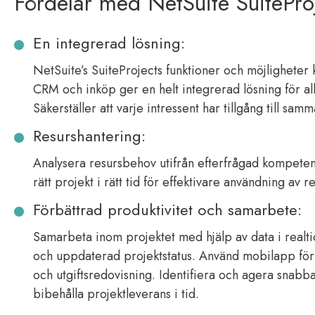
Fördelar med NetSuite SuitePro
En integrerad lösning:
NetSuite’s SuiteProjects funktioner och möjlighete
CRM och inköp ger en helt integrerad lösning för all
Säkerställer att varje intressent har tillgång till sam
Resurshantering:
Analysera resursbehov utifrån efterfrågad kompetens. 
rätt projekt i rätt tid för effektivare användning av r
Förbättrad produktivitet och samarbete:
Samarbeta inom projektet med hjälp av data i realtid
och uppdaterad projektstatus. Använd mobilapp för 
och utgiftsredovisning. Identifiera och agera snabba
bibehålla projektleverans i tid.