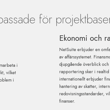
passade för projektbase
Ekonomi och ra
NetSuite erbjuder en omfa
av affärssystemet. Finansm
djupgående överblick och k
marbeta i
rapportering sker i realtid
t, vilket
internationellt erbjuder fi
roblem i
hantering av skatter, inte
redovisningsstandarder, vil
finanser.