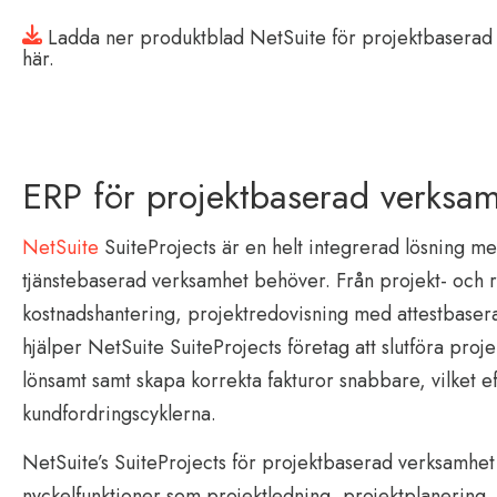
Ladda ner produktblad NetSuite för projektbaserad
här.
ERP för projektbaserad verksa
NetSuite
SuiteProjects är en helt integrerad lösning me
tjänstebaserad verksamhet behöver. Från projekt- och re
kostnadshantering, projektredovisning med attestbasera
hjälper NetSuite SuiteProjects företag att slutföra pro
lönsamt samt skapa korrekta fakturor snabbare, vilket ef
kundfordringscyklerna.
NetSuite’s SuiteProjects för projektbaserad verksamhet
nyckelfunktioner som projektledning, projektplanering,