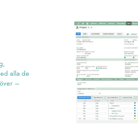
d
ag,
med alla de
höver –